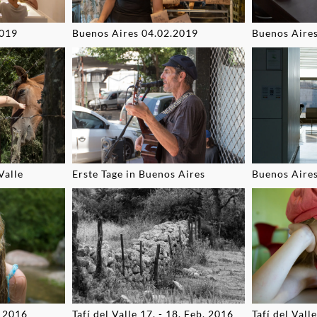
2019
Buenos Aires 04.02.2019
Buenos Aire
Valle
Erste Tage in Buenos Aires
Buenos Aires
. 2016
Tafí del Valle 17. - 18. Feb. 2016
Tafí del Vall